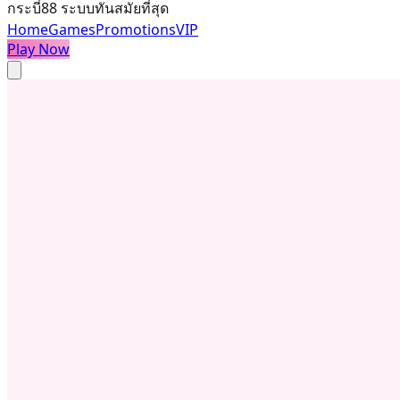
กระบี่88 ระบบทันสมัยที่สุด
Home
Games
Promotions
VIP
Play Now